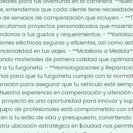
deales para tus aventuras en la carretera. **Nuest
e, entendemos que cada cliente tiene necesidades
de servicios de camperización que incluyen: - *
ejecutamos proyectos personalizados que maximizan
ndonos a tus gustos y requerimientos. - **Instalac
iones eléctricas seguras y eficientes, así como 
ionalidad en tus viajes. - **Mobiliario a Medida*
izando materiales de primera calidad que optimiza
z a tu furgoneta. - **Homologaciones y Reparac
rias para que tu furgoneta cumpla con la normat
aración para asegurar que tu vehículo esté siemp
Nuestra experiencia en camperización y atención a
a proyecto es una oportunidad para innovar y sup
 equipo de profesionales está comprometido con of
en a tu estilo de vida y presupuesto, convirtiend
tra ubicación estratégica en $ciudad nos permite