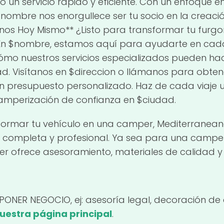
 un servicio rápido y eficiente. Con un enfoque en
n $nombre nos enorgullece ser tu socio en la creaci
anos Hoy Mismo** ¿Listo para transformar tu furgo
En $nombre, estamos aquí para ayudarte en cad
mo nuestros servicios especializados pueden hac
dad. Visítanos en $direccion o llámanos para obte
r un presupuesto personalizado. Haz de cada viaje 
camperización de confianza en $ciudad.
formar tu vehículo en una camper, Mediterranea
va completa y profesional. Ya sea para una camper
ler ofrece asesoramiento, materiales de calidad 
(PONER NEGOCIO, ej: asesoría legal, decoración de 
nuestra página principal
.