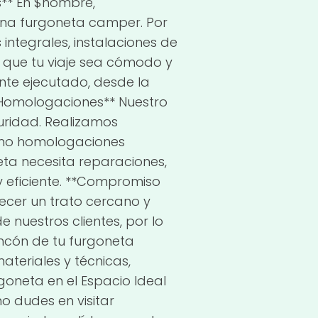
s** En $nombre,
una furgoneta camper. Por
integrales, instalaciones de
a que tu viaje sea cómodo y
nte ejecutado, desde la
 y Homologaciones** Nuestro
guridad. Realizamos
como homologaciones
eta necesita reparaciones,
y eficiente. **Compromiso
recer un trato cercano y
e nuestros clientes, por lo
ncón de tu furgoneta
teriales y técnicas,
goneta en el Espacio Ideal
o dudes en visitar