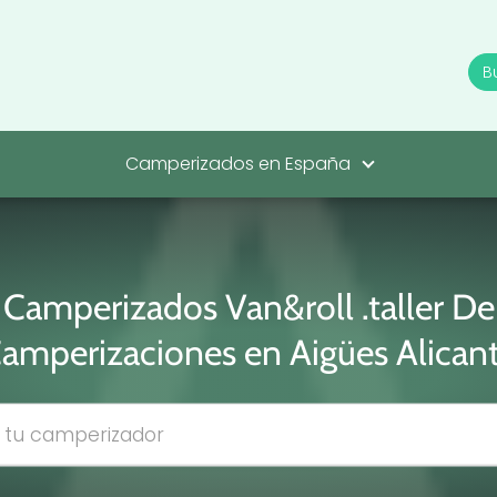
Camperizados en España
Camperizados Van&roll .taller De
amperizaciones en Aigües Alican