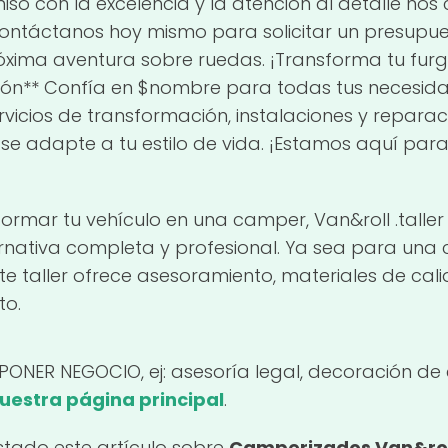
 con la excelencia y la atención al detalle nos co
ontáctanos hoy mismo para solicitar un presupue
róxima aventura sobre ruedas. ¡Transforma tu fur
sión** Confía en $nombre para todas tus necesid
rvicios de transformación, instalaciones y repar
 se adapte a tu estilo de vida. ¡Estamos aquí par
formar tu vehículo en una camper, Van&roll .tall
ternativa completa y profesional. Ya sea para una
e taller ofrece asesoramiento, materiales de cali
to.
(PONER NEGOCIO, ej: asesoría legal, decoración de 
nuestra página principal
.
tado este artículo sobre
Camperizados Van&roll 