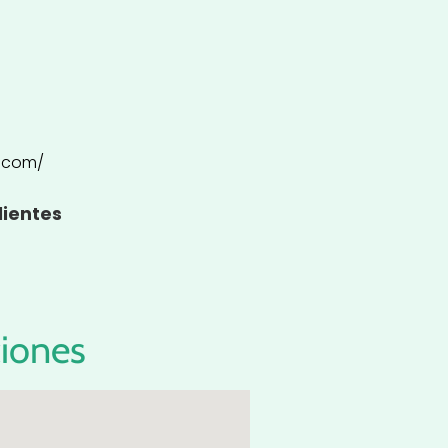
l.com/
lientes
ciones