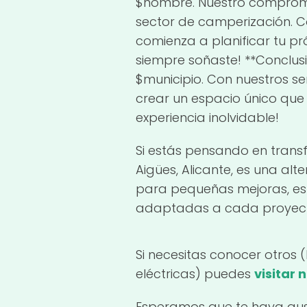
$nombre. Nuestro compromiso
sector de camperización. C
comienza a planificar tu p
siempre soñaste! **Conclu
$municipio. Con nuestros se
crear un espacio único que
experiencia inolvidable!
Si estás pensando en trans
Aigües, Alicante, es una al
para pequeñas mejoras, est
adaptadas a cada proyec
Si necesitas conocer otros 
eléctricas) puedes
visitar 
Esperamos que te haya gus