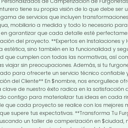
ios Personalizados de Camperización de Furgoneta
rero tiene su propia visión de lo que debe ser 
gama de servicios que incluyen transformaciones 
gua, mobiliario a medida y todo lo necesario par
 en garantizar que cada detalle esté perfectame
lización del proyecto. **Expertos en Instalaciones
la estética, sino también en la funcionalidad y se
dad que cumplen con todas las normativas, así 
 viajar sin preocupaciones. Además, si tu furgon
do para ofrecerte un servicio técnico confiable 
cción del Cliente** En $nombre, nos enorgullece of
clave de nuestro éxito radica en la satisfacción d
 contigo para materializar tus ideas en cada ri
que cada proyecto se realice con los mejores ma
que supere tus expectativas. **Transforma Tu Fur
uscando un taller de camperización en $ciudad, n