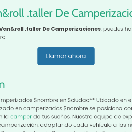
&roll .taller De Camperizac
Van&roll .taller De Camperizaciones
, puedes ha
ro:
Llamar ahora
n
Camperizados $nombre en $ciudad** Ubicado en el
cializado en camperizados $nombre se posiciona c
n la
camper
de tus sueños. Nuestro equipo de exp
 camperización, adaptando cada vehículo a las 