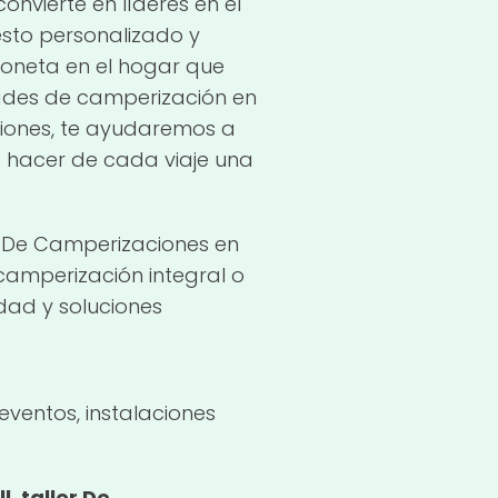
nvierte en líderes en el
sto personalizado y
goneta en el hogar que
ades de camperización en
aciones, te ayudaremos a
a hacer de cada viaje una
er De Camperizaciones en
 camperización integral o
dad y soluciones
eventos, instalaciones
.taller De