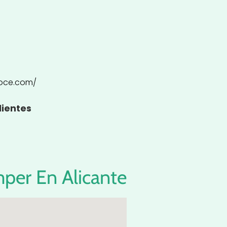
oce.com/
lientes
per En Alicante