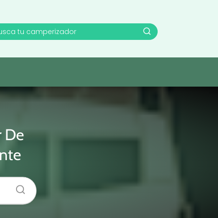
r De
ante