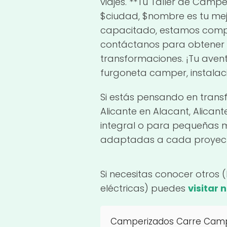
viajes. **Tu Taller de Camp
$ciudad, $nombre es tu mej
capacitado, estamos compr
contáctanos para obtener m
transformaciones. ¡Tu aven
furgoneta camper, instalaci
Si estás pensando en trans
Alicante en Alacant, Alican
integral o para pequeñas me
adaptadas a cada proyec
Si necesitas conocer otros 
eléctricas) puedes
visitar 
Camperizados Carre Camper 