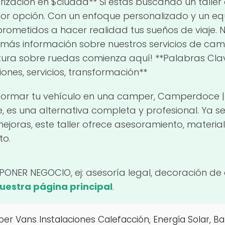
erización en $ciudad** Si estás buscando un talle
or opción. Con un enfoque personalizado y un e
ometidos a hacer realidad tus sueños de viaje. 
ás información sobre nuestros servicios de campe
tura sobre ruedas comienza aquí! **Palabras Clave
ones, servicios, transformación**
formar tu vehículo en una camper, Camperdoce |
te, es una alternativa completa y profesional. Ya
joras, este taller ofrece asesoramiento, material
to.
(PONER NEGOCIO, ej: asesoría legal, decoración de 
nuestra página principal
.
Vans Instalaciones Calefacción, Energía Solar, Bate