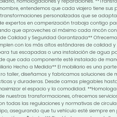
biliario, homologaciones y reparaciones. **Trans
nombre, entendemos que cada viajero tiene sus 
 transformaciones personalizadas que se adaptan 
e expertos en camperización trabaja contigo para 
ndo que aproveches al máximo cada rincón con 
s de Calidad y Seguridad Garantizada** Ofrecemos
mplen con los más altos estándares de calidad y
 para tus escapadas o una instalación de agua po
e que cada componente esté instalado de man
iliario Hecho a Medida** El mobiliario es una parte
o taller, diseñamos y fabricamos soluciones de m
rácticas y duraderas. Desde camas plegables has
aximizar el espacio y la comodidad. **Homologa
de nuestras transformaciones, ofrecemos servici
n todas las regulaciones y normativas de circul
tipo, asegurando que tu vehículo esté siempre en