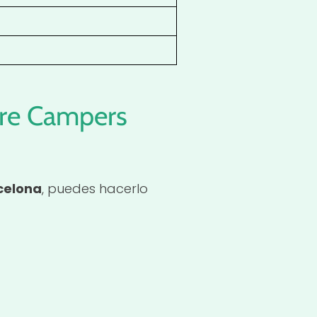
ure Campers
celona
, puedes hacerlo