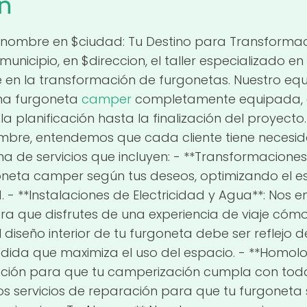
n
$nombre en $ciudad: Tu Destino para Transforma
unicipio, en $direccion, el taller especializado
e en la transformación de furgonetas. Nuestro eq
una furgoneta
camper
completamente equipada, of
 planificación hasta la finalización del proyecto.
bre, entendemos que cada cliente tiene necesida
de servicios que incluyen: - **Transformaciones 
neta camper según tus deseos, optimizando el e
 - **Instalaciones de Electricidad y Agua**: Nos
ra que disfrutes de una experiencia de viaje cómo
iseño interior de tu furgoneta debe ser reflejo de 
dida que maximiza el uso del espacio. - **Homol
ión para que tu camperización cumpla con todas
os servicios de reparación para que tu furgonet