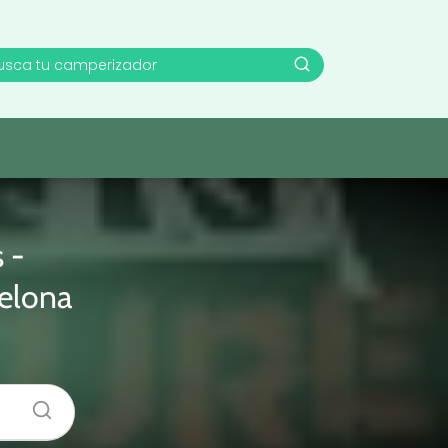
 -
elona