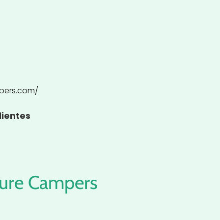
pers.com/
lientes
ture Campers