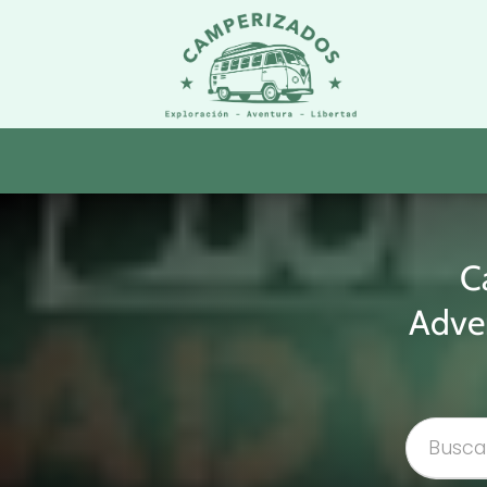
C
Adve