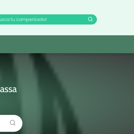
-
assa