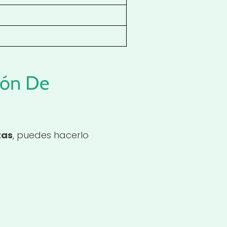
ión De
tas
, puedes hacerlo