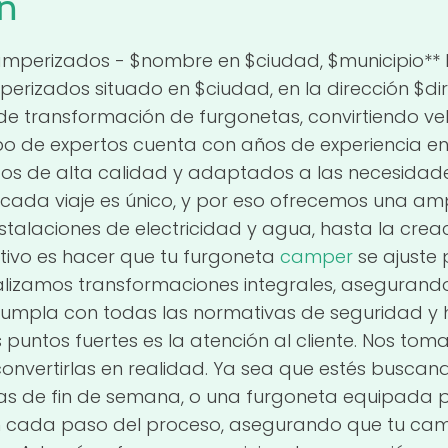
n
Camperizados - $nombre en $ciudad, $municipio** 
perizados situado en $ciudad, en la dirección $d
s de transformación de furgonetas, convirtiendo v
o de expertos cuenta con años de experiencia en 
dos de alta calidad y adaptados a las necesidade
da viaje es único, y por eso ofrecemos una ampl
talaciones de electricidad y agua, hasta la creac
etivo es hacer que tu furgoneta
camper
se ajuste 
ealizamos transformaciones integrales, asegurand
 cumpla con todas las normativas de seguridad 
 puntos fuertes es la atención al cliente. Nos to
convertirlas en realidad. Ya sea que estés busc
s de fin de semana, o una furgoneta equipada p
en cada paso del proceso, asegurando que tu ca