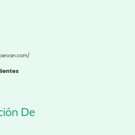
pervan.com/
lientes
ción De