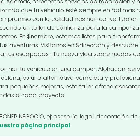
s. Además, ofrecemos servicios de reparación y
zando que tu vehículo esté siempre en óptimas c
compromiso con la calidad nos han convertido en 
uscando un taller de confianza para la camperiza
otros. En $nombre, estamos listos para transforma
us aventuras. Visítanos en $direccion y descub
ara tus escapadas. ¡Tu nueva vida sobre ruedas c
sformar tu vehículo en una camper, Alohacamper
rcelona, es una alternativa completa y profesiona
ara pequeñas mejoras, este taller ofrece asesora
tadas a cada proyecto.
(PONER NEGOCIO, ej: asesoría legal, decoración de 
nuestra página principal
.