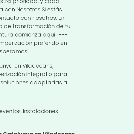
estra prioridad, y cada
 con Nosotros Si estás
ntacto con nosotros. En
o de transformación de tu
entura comienza aquí! ---
mperización preferido en
 esperamos!
unya en Viladecans,
erización integral o para
y soluciones adaptadas a
eventos, instalaciones
Catalunya en Viladecans