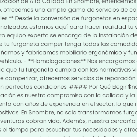
zación de Alta Calidad En $nombre, entendemos 
o, ofrecemos una amplia gama de servicios de cam
les:** Desde la conversión de furgonetas en espac
onalizados, estamos aquí para hacer realidad tu vi
tro equipo experto se encarga de la instalación de
e tu furgoneta camper tenga todas las comodida
iseñamos y fabricamos mobiliario ergonómico y fu
vehículo. - **Homologaciones:** Nos encargamos 
 que tu furgoneta cumpla con las normativas vig
e camperizar, ofrecemos servicios de reparación
en perfectas condiciones. #### Por Qué Elegir $n
ción es nuestro compromiso con la calidad y la a
nta con años de experiencia en el sector, lo que 
ositivas. En $nombre, no solo transformamos fur
venturas cobran vida. Además, nuestra cercanía c
l tiempo para escuchar tus necesidades y ofrece