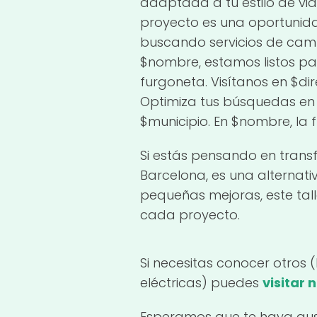
adaptada a tu estilo de vid
proyecto es una oportunid
buscando servicios de camp
$nombre, estamos listos pa
furgoneta. Visítanos en $d
Optimiza tus búsquedas en 
$municipio. En $nombre, la 
Si estás pensando en tran
Barcelona, es una alternat
pequeñas mejoras, este tal
cada proyecto.
Si necesitas conocer otros 
eléctricas) puedes
visitar 
Esperamos que te haya gus