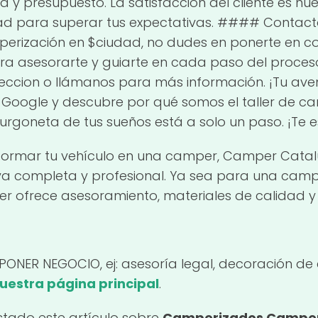
a y presupuesto. La satisfacción del cliente es nu
ad para superar tus expectativas. #### Contacta
erización en $ciudad, no dudes en ponerte en co
ra asesorarte y guiarte en cada paso del proces
ireccion o llámanos para más información. ¡Tu av
Google y descubre por qué somos el taller de ca
furgoneta de tus sueños está a solo un paso. ¡Te
sformar tu vehículo en una camper, Camper Catal
iva completa y profesional. Ya sea para una camp
ler ofrece asesoramiento, materiales de calidad 
(PONER NEGOCIO, ej: asesoría legal, decoración de 
nuestra página principal
.
tado este artículo sobre
Camperizados Camper 