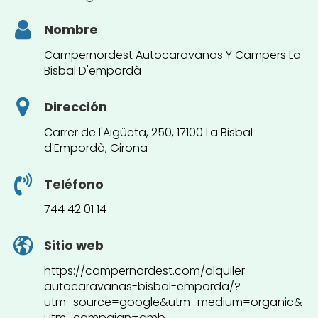
Nombre
Campernordest Autocaravanas Y Campers La
Bisbal D'empordà
Dirección
Carrer de l'Aigüeta, 250, 17100 La Bisbal
d'Empordà, Girona
Teléfono
744 42 01 14
Sitio web
https://campernordest.com/alquiler-
autocaravanas-bisbal-emporda/?
utm_source=google&utm_medium=organic&
utm_campaign=gmb