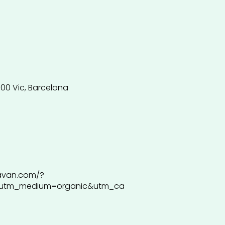
8500 Vic, Barcelona
avan.com/?
&utm_medium=organic&utm_ca