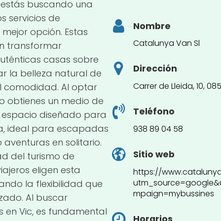
i estás buscando una
os servicios de
Nombre
 mejor opción. Estas
Catalunya Van Sl
n transformar
auténticas casas sobre
Dirección
ar la belleza natural de
Carrer de Lleida, 10, 0
al comodidad. Al optar
o obtienes un medio de
Teléfono
n espacio diseñado para
ia, ideal para escapadas
938 89 04 58
o aventuras en solitario.
Sitio web
ad del turismo de
ajeros eligen esta
https://www.cataluny
utm_source=google
ndo la flexibilidad que
mpaign=mybussines
zado. Al buscar
en Vic, es fundamental
Horarios