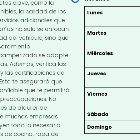
ctos clave, como la
bles, la calidad de los
Lunes
servicios adicionales que
ñías no solo se enfocan
Martes
dad del vehículo, sino que
soramiento
Miércoles
 camperizado se adapte
as. Además, verifica las
y las certificaciones de
Jueves
Esto te asegurará que
confiable que te permitirá
Viernes
n preocupaciones. No
nes de alquiler de
Sábado
que muchas empresas
yen todo lo necesario
Domingo
os de cocina, ropa de