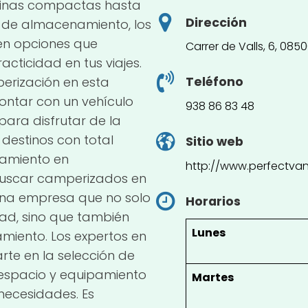
ocinas compactas hasta
Dirección
o de almacenamiento, los
en opciones que
Carrer de Valls, 6, 085
cticidad en tus viajes.
perización en esta
Teléfono
ontar con un vehículo
938 86 83 48
ara disfrutar de la
 destinos con total
Sitio web
ramiento en
http://www.perfectva
buscar camperizados en
 una empresa que no solo
Horarios
ad, sino que también
Lunes
amiento. Los expertos en
te en la selección de
l espacio y equipamiento
Martes
necesidades. Es