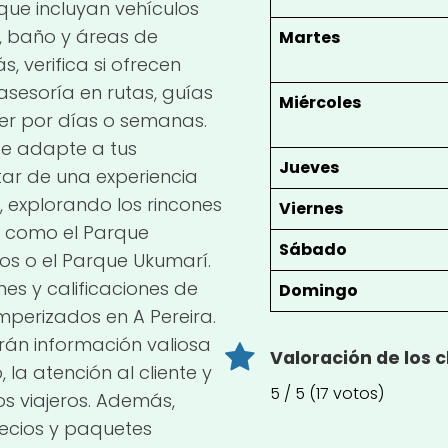
ue incluyan vehículos
, baño y áreas de
Martes
verifica si ofrecen
asesoría en rutas, guías
Miércoles
ler por días o semanas.
se adapte a tus
Jueves
tar de una experiencia
, explorando los rincones
Viernes
, como el Parque
Sábado
os o el Parque Ukumarí.
nes y calificaciones de
Domingo
mperizados en A Pereira.
rán información valiosa
Valoración de los c
, la atención al cliente y
5 / 5 (17 votos)
os viajeros. Además,
ecios y paquetes