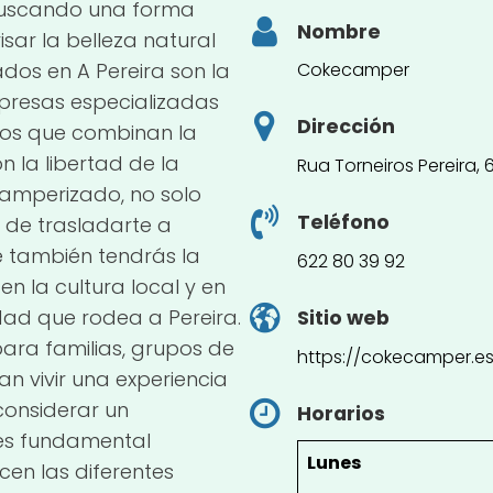
 buscando una forma
Nombre
sar la belleza natural
dos en A Pereira son la
Cokecamper
mpresas especializadas
Dirección
os que combinan la
la libertad de la
Rua Torneiros Pereira, 
camperizado, no solo
Teléfono
ad de trasladarte a
ue también tendrás la
622 80 39 92
n la cultura local y en
dad que rodea a Pereira.
Sitio web
 para familias, grupos de
https://cokecamper.es
n vivir una experiencia
considerar un
Horarios
 es fundamental
Lunes
ecen las diferentes