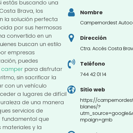
Si estás buscando una
Costa Brava, los
Nombre
 la solución perfecta
Campernordest Autoc
nocida por sus hermosas
e ha convertido en un
Dirección
uienes buscan un estilo
Ctra. Accés Costa Brav
por empresas
zación, puedes
Teléfono
o
camper
para disfrutar
744 42 01 14
ritmo, sin sacrificar la
 con un vehículo
Sitio web
eder a lugares de difícil
https://campernordes
aturaleza de una manera
blanes/?
es servicios de
utm_source=google
s fundamental que
mpaign=gmb
 materiales y la